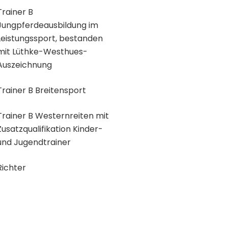
Trainer B
Jungpferdeausbildung im
Leistungssport, bestanden
mit Lüthke-Westhues-
Auszeichnung
Trainer B Breitensport
Trainer B Westernreiten mit
Zusatzqualifikation Kinder-
und Jugendtrainer
Richter