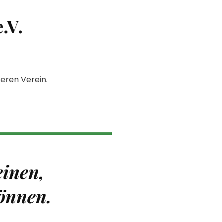
.V.
seren Verein.
einen,
können.